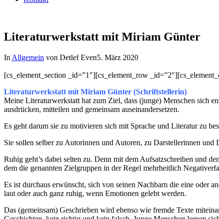
Literaturwerkstatt mit Miriam Günter
In
Allgemein
von Detlef Even
5. März 2020
[cs_element_section _id=”1″][cs_element_row _id=”2″][cs_element
Literaturwerkstatt mit Miriam Günter (Schriftstellerin)
Meine Literaturwerkstatt hat zum Ziel, dass (junge) Menschen sich e
ausdrücken, mitteilen und gemeinsam auseinandersetzen.
Es geht darum sie zu motivieren sich mit Sprache und Literatur zu be
Sie sollen selber zu Autorinnen und Autoren, zu Darstellerinnen und
Ruhig geht’s dabei selten zu. Denn mit dem Aufsatzschreiben und den 
dem die genannten Zielgruppen in der Regel mehrheitlich Negativerf
Es ist durchaus erwünscht, sich von seinen Nachbarn die eine oder
laut oder auch ganz ruhig, wenn Emotionen gelebt werden.
Das (gemeinsam) Geschrieben wird ebenso wie fremde Texte miteinande
Geschichten, kein richtig und kein falsch. Junge Menschen lernen sic