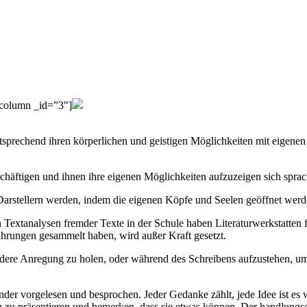
_column _id=”3″]
ntsprechend ihren körperlichen und geistigen Möglichkeiten mit eigen
schäftigen und ihnen ihre eigenen Möglichkeiten aufzuzeigen sich sprac
 Darstellern werden, indem die eigenen Köpfe und Seelen geöffnet werd
Textanalysen fremder Texte in der Schule haben Literaturwerkstatten f
ahrungen gesammelt haben, wird außer Kraft gesetzt.
 andere Anregung zu holen, oder während des Schreibens aufzustehen,
r vorgelesen und besprochen. Jeder Gedanke zählt, jede Idee ist es we
h zu präsentieren und bemerken, dass sie etwas können. Der handlungsor